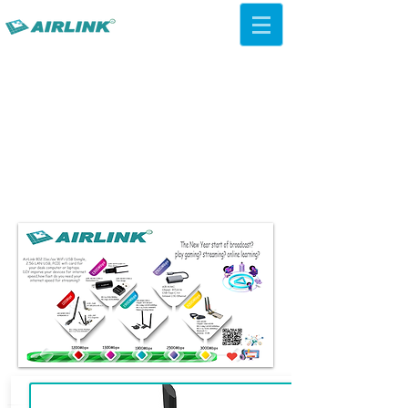
AirLink — 4G/5G AI Camera ·
Wi-Fi HaLow · Cloud Platform
Try Platform Free →