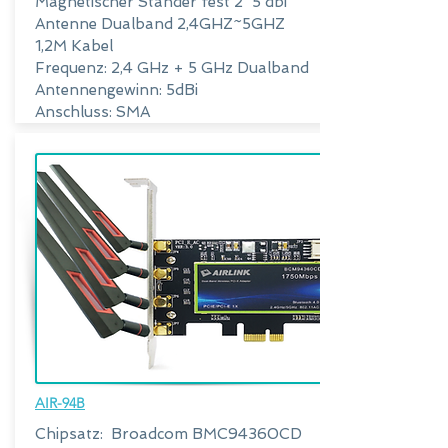
Magnetischer Ständer fest 2*5 dbi
Antenne Dualband 2,4GHZ~5GHZ
1,2M Kabel
Frequenz: 2,4 GHz + 5 GHz Dualband
Antennengewinn: 5dBi
Anschluss: SMA
AIR-94B
Chipsatz:
Broadcom BMC94360CD