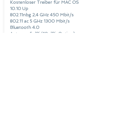
Kostenloser Treiber für MAC OS
10.10 Up
802.11nbg 2,4 GHz 450 Mbit/s
802.11 ac 5 GHz 1300 Mbit/s
Bluetooth 4.0
Antenne: 5 dBi (10 dBi-Option)
PCI-EXPRESS
AIR-AS24C